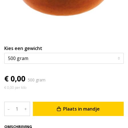
Kies een gewicht
€ 0,00
500 gram
€ 0,00 per kilo
Plaats in mandje
–
+
OMSCHRIJVING