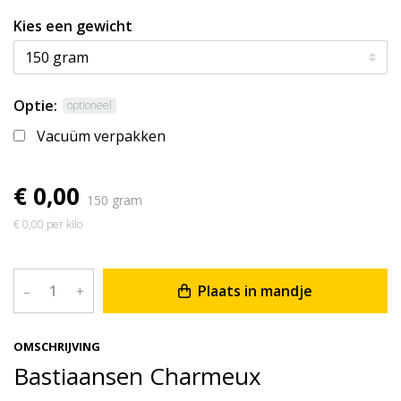
Kies een gewicht
Optie:
optioneel
Vacuüm verpakken
€ 0,00
150 gram
€ 0,00 per kilo
Plaats in mandje
–
+
OMSCHRIJVING
Bastiaansen Charmeux