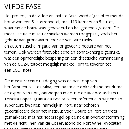
VIJFDE FASE
Het project, in de vijfde en laatste fase, werd afgesloten met de
bouw van een 5- sterrenhotel, met 119 kamers en 5 suites,
waarvan de bouw was gebaseerd op het groene systeem. De
meest actuele milieutechnieken werden toegepast, zoals het
gebruik van grondwater voor de sanitaire tanks
en automatische irrigatie van ongeveer 3 hectare van het
terrein. Ook werden fotovoltaïsche en zonne-energie gebruikt,
wat een opmerkelijke besparing en een drastische vermindering
van de CO2-uitstoot mogelijk maakte , om te toveren tot
een ECO- hotel.
De meest recente u itdaging was de aankoop van
het familiehuis C. da Silva, een naam die ook verband houdt met
de export van Port, ontworpen in de 19e eeuw door architect
Teixeira Lopes. Quinta da Boeira is een referentie in wijnen van
superieure kwaliteit, namelijk in Port, naar behoren
gecertificeerd door het Instituut voor Douro en Port en trots
gemarkeerd met het ridderzegel op de nek, in overeenstemming
met de richtlijnen van de Observatório do Port Wine- dvocaten