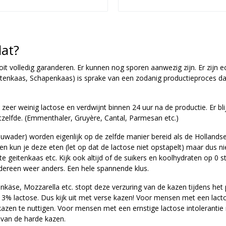
dat?
ooit volledig garanderen. Er kunnen nog sporen aanwezig zijn. Er zijn ec
nkaas, Schapenkaas) is sprake van een zodanig productieproces dat 
 zeer weinig lactose en verdwijnt binnen 24 uur na de productie. Er bl
tzelfde. (Emmenthaler, Gruyère, Cantal, Parmesan etc.)
auwader) worden eigenlijk op de zelfde manier bereid als de Hollands
en kun je deze eten (let op dat de lactose niet opstapelt) maar dus nie
e geitenkaas etc. Kijk ook altijd of de suikers en koolhydraten op 0 s
iedereen weer anders. Een hele spannende klus.
ttenkäse, Mozzarella etc. stopt deze verzuring van de kazen tijdens 
3% lactose. Dus kijk uit met verse kazen! Voor mensen met een lacto
azen te nuttigen. Voor mensen met een ernstige lactose intoleranti
 van de harde kazen.