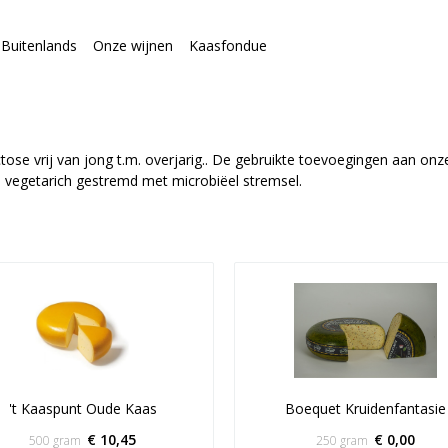
Buitenlands
Onze wijnen
Kaasfondue
se vrij van jong t.m. overjarig.. De gebruikte toevoegingen aan onze
e vegetarich gestremd met microbiëel stremsel.
't Kaaspunt Oude Kaas
Boequet Kruidenfantasie
€ 10,45
€ 0,00
500 gram
250 gram