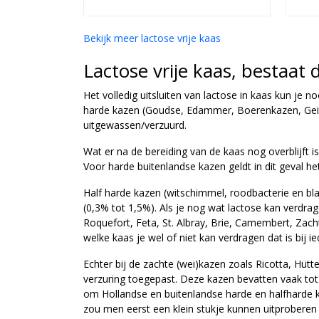
Bekijk meer lactose vrije kaas
Lactose vrije kaas, bestaat 
Het volledig uitsluiten van lactose in kaas kun je n
harde kazen (Goudse, Edammer, Boerenkazen, Geite
uitgewassen/verzuurd.
Wat er na de bereiding van de kaas nog overblijft is
Voor harde buitenlandse kazen geldt in dit geval he
Half harde kazen (witschimmel, roodbacterie en bl
(0,3% tot 1,5%). Als je nog wat lactose kan verdrag
Roquefort, Feta, St. Albray, Brie, Camembert, Zacht
welke kaas je wel of niet kan verdragen dat is bij 
Echter bij de zachte (wei)kazen zoals Ricotta, Hü
verzuring toegepast. Deze kazen bevatten vaak tot 
om Hollandse en buitenlandse harde en halfharde k
zou men eerst een klein stukje kunnen uitproberen