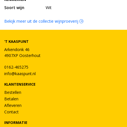
Soort wijn
Wit
Bekijk meer uit de collectie wijnproeverij
'T KAASPUNT
Arkendonk 46
4907XP Oosterhout
0162-465275
info@kaaspunt.nl
KLANTENSERVICE
Bestellen
Betalen
Afleveren
Contact
INFORMATIE