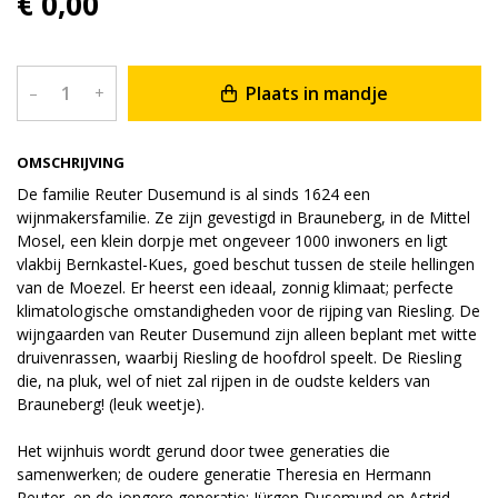
€ 0,00
Plaats in mandje
–
+
OMSCHRIJVING
De familie Reuter Dusemund is al sinds 1624 een
wijnmakersfamilie. Ze zijn gevestigd in Brauneberg, in de Mittel
Mosel, een klein dorpje met ongeveer 1000 inwoners en ligt
vlakbij Bernkastel-Kues, goed beschut tussen de steile hellingen
van de Moezel. Er heerst een ideaal, zonnig klimaat; perfecte
klimatologische omstandigheden voor de rijping van Riesling. De
wijngaarden van Reuter Dusemund zijn alleen beplant met witte
druivenrassen, waarbij Riesling de hoofdrol speelt. De Riesling
die, na pluk, wel of niet zal rijpen in de oudste kelders van
Brauneberg! (leuk weetje).
Het wijnhuis wordt gerund door twee generaties die
samenwerken; de oudere generatie Theresia en Hermann
Reuter, en de jongere generatie; Jürgen Dusemund en Astrid