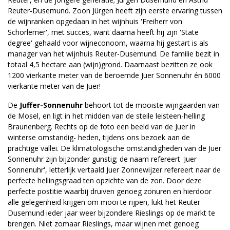
Reuter-Dusemund. Zoon Jürgen heeft zijn eerste ervaring tussen
de wijnranken opgedaan in het wijnhuis 'Freiherr von
Schorlemer', met succes, want daarna heeft hij zijn 'State
degree' gehaald voor wijneconoom, waarna hij gestart is als
manager van het wijnhuis Reuter-Dusemund. De familie bezit in
totaal 4,5 hectare aan (wijn)grond. Daarnaast bezitten ze ook
1200 vierkante meter van de beroemde Juffer Sonnenuhr én 6000
vierkante meter van de Juffer!
De
Juffer-Sonnenuhr
behoort tot de mooiste wijngaarden van
de Mosel, en ligt in het midden van de steile leisteen-helling
Braunenberg. Rechts op de foto een beeld van de Juffer in
winterse omstandig- heden, tijdens ons bezoek aan de
prachtige vallei. De klimatologische omstandigheden van de Juffer
Sonnenuhr zijn bijzonder gunstig; de naam refereert 'Juffer
Sonnenuhr', letterlijk vertaald Juffer Zonnewijzer refereert naar de
perfecte hellingsgraad ten opzichte van de zon. Door deze
perfecte postitie waarbij druiven genoeg zonuren en hierdoor
alle gelegenheid krijgen om mooi te rijpen, lukt het Reuter
Dusemund ieder jaar weer bijzondere Rieslings op de markt te
brengen. Niet zomaar Rieslings, maar wijnen met genoeg