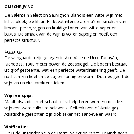
OMSCHRIJVING
De Salentein Selection Sauvignon Blanc is een witte wijn met
lichte bleekgele kleur. Hij bevat intense aroma’s en smaken van
limoen, peren, vijgen en kruidige tonen van witte peper en
buxus. De smaak van de wijn is vol en sappig en heeft een
perfecte structuur.
Ligging:
De wijngaarden zijn gelegen in Alto Valle de Uco, Tunuyán,
Mendoza, 1300 meter boven de zeespiegel. De bodem bestaat
uit grof gesteente, wat een perfecte waterdrainering geeft. De
nachten zijn koel en de dagen zonnig en warm. Dit alles geeft de
wijn z'n unieke karakteristieken.
Wijn en spijs:
Maaltijdsalades met schaal- of schelpdieren worden met deze
wijn een ware culinaire belevenis! Geitenkazen of (kruidige)
Aziatische gerechten zijn ook zeker het aanbevelen waard.
Vinificatie:
Dit is de uitzondering in de Barrel Selection range. Er vindt geen