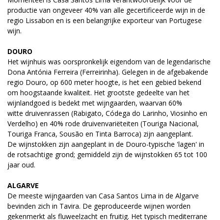
productie van ongeveer 40% van alle gecertificeerde wijn in de
regio Lissabon en is een belangrijke exporteur van Portugese
wijn.
DOURO
Het wijnhuis was oorspronkelijk eigendom van de legendarische
Dona Antónia Ferreira (Ferreirinha). Gelegen in de afgebakende
regio Douro, op 600 meter hoogte, is het een gebied bekend
om hoogstaande kwaliteit. Het grootste gedeelte van het
wijnlandgoed is bedekt met wijngaarden, waarvan 60%
witte druivenrassen (Rabigato, Códega do Larinho, Viosinho en
Verdelho) en 40% rode druivenvariëteiten (Touriga Nacional,
Touriga Franca, Sousão en Tinta Barroca) zijn aangeplant.
De wijnstokken zijn aangeplant in de Douro-typische 'lagen' in
de rotsachtige grond; gemiddeld zijn de wijnstokken 65 tot 100
jaar oud.
ALGARVE
De meeste wijngaarden van Casa Santos Lima in de Algarve
bevinden zich in Tavira. De geproduceerde wijnen worden
gekenmerkt als fluweelzacht en fruitig. Het typisch mediterrane