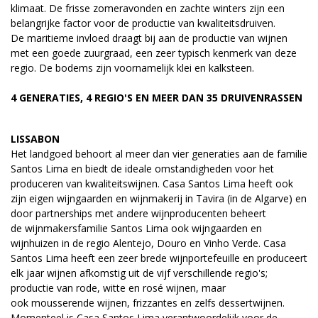
klimaat. De frisse zomeravonden en zachte winters zijn een
belangrijke factor voor de productie van kwaliteitsdruiven.
De maritieme invloed draagt bij aan de productie van wijnen
met een goede zuurgraad, een zeer typisch kenmerk van deze
regio. De bodems zijn voornamelijk klei en kalksteen.
4 GENERATIES, 4 REGIO'S EN MEER DAN 35 DRUIVENRASSEN
LISSABON
Het landgoed behoort al meer dan vier generaties aan de familie
Santos Lima en biedt de ideale omstandigheden voor het
produceren van kwaliteitswijnen. Casa Santos Lima heeft ook
zijn eigen wijngaarden en wijnmakerij in Tavira (in de Algarve) en
door partnerships met andere wijnproducenten beheert
de wijnmakersfamilie Santos Lima ook wijngaarden en
wijnhuizen in de regio Alentejo, Douro en Vinho Verde. Casa
Santos Lima heeft een zeer brede wijnportefeuille en produceert
elk jaar wijnen afkomstig uit de vijf verschillende regio's;
productie van rode, witte en rosé wijnen, maar
ook mousserende wijnen, frizzantes en zelfs dessertwijnen.
Momenteel is Casa Santos Lima verantwoordelijk voor de