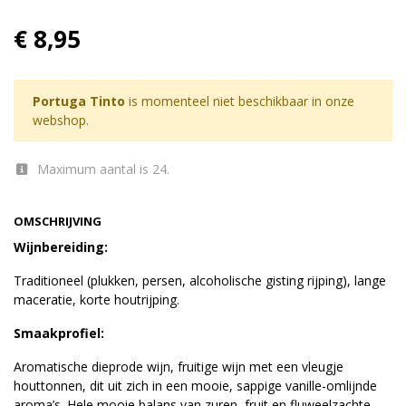
€ 8,95
Portuga Tinto
is momenteel niet beschikbaar in onze
webshop.
Maximum aantal is 24.
OMSCHRIJVING
Wijnbereiding:
Traditioneel (plukken, persen, alcoholische gisting rijping), lange
maceratie, korte houtrijping.
Smaakprofiel:
Aromatische dieprode wijn, fruitige wijn met een vleugje
houttonnen, dit uit zich in een mooie, sappige vanille-omlijnde
aroma’s. Hele mooie balans van zuren, fruit en fluweelzachte