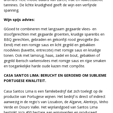
tannines. De lichte kruidigheid geeft de wijn een verfijnde
spanning.
Wijn spijs advies:
GGoed te combineren met langzaam gegaarde vlees- en
stoofgerechten met gegaarde groenten, kruidige spareribs en
BBQ gerechten, gebraden en gekonfijt rood gevogelte (bv.
Eend) met een romige saus en licht gegrild en gebakken
roodvlees (bavette, entrecote) met romige saus en kruidige
tonen. Ook met lamsrug, haas, zadel en bout, gebakken of
gegrild Iberisch varkensvlees met romige saus en rijpe smaken
en toegankelijke harde oude kazen met compôte.
CASA SANTOS LIMA: BERUCHT EN GEROEMD OM SUBLIEME
PORTUGESE KWALITEIT.
Casa Santos Lima is een familiebedrijf dat zich toelegt op de
productie van Portugese wijnen. Het bedrijf is direct of indirect
aanwezig in de regio's van Lissabon, de Algarve, Alentejo, Vinho
Verde en Douro Vallei. Het wijnlandgoed van Santos Lima
bestrijkt zo'n 400 hectare aan wijngaarden en produceert