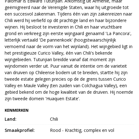
Palomar is Edward Tutunjian. Afkomstig uit Armenië, maar
geëmigreerd naar de Verenigde Staten, waar hij uitgroeide tot
een succesvol zakenman. Tijdens één van zijn zakenreizen naar
Chili werd hij verliefd op dit prachtige land en haar bijzondere
wijnen. Hij besloot te investeren in Chili en haar vruchtbare
grond en verkreeg zijn eerste wijngaard genaamd 'La Pancora',
letterlijk vertaald 'De pannenkoek' (hoogstwaarschijnlijk
vernoemd naar de vorm van het wijnland). Het wijngebied ligt in
het prestigieuze Curico Valley, één van Chili's bekende
wijngebieden. Tutunjian breidde vanaf dat moment zijn
wijndomein verder uit. Puur vanuit de intentie om de varieteit
van druiven op Chileense bodem uit te breiden, startte hij zijn
tweede estate gelegen precies op de de grens tussen Curico
Valley en Maule Valley (ten zuiden van Colchagua Valley), een
gebied bekend om de hoge kwaliteit van de druiven. Hij noemde
zijn tweede domein 'Huaquen Estate'.
KENMERKEN
Land:
Chili
Smaakprofiel:
Rood - Krachtig, complex en vol