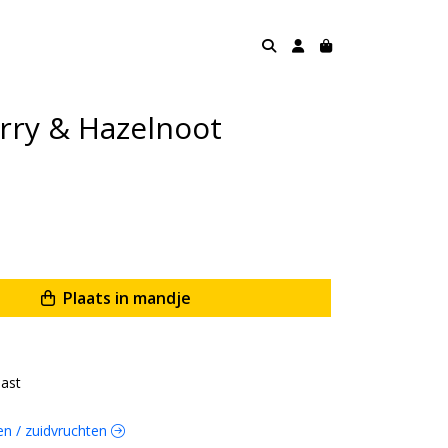
rry & Hazelnoot
Plaats in mandje
ast
ten / zuidvruchten