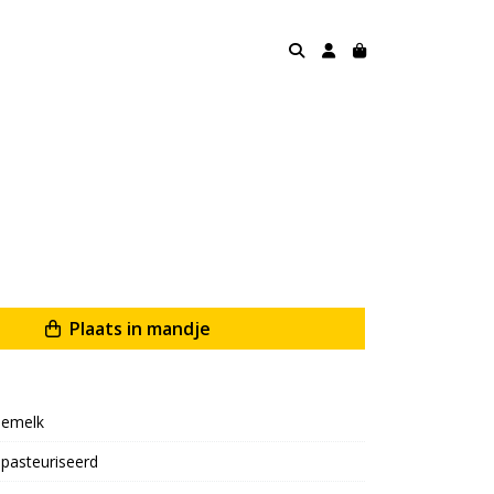
Plaats in mandje
emelk
pasteuriseerd