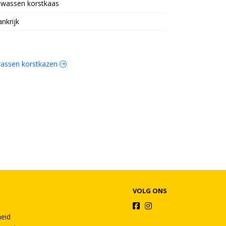
wassen korstkaas
ankrijk
ewassen korstkazen
VOLG ONS
heid