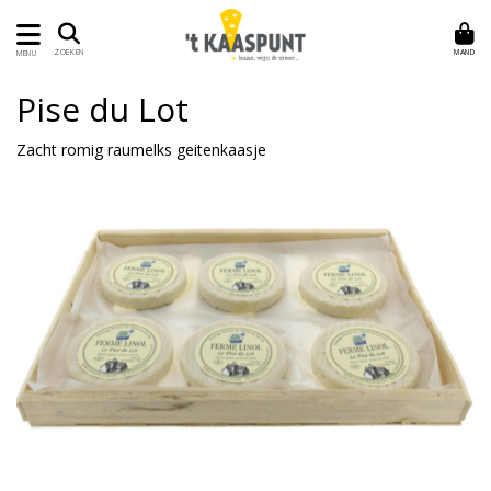
MAND
ZOEKEN
MENU
Pise du Lot
Zacht romig raumelks geitenkaasje