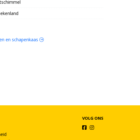
tschimmel
iekenland
eiten en schapenkaas
VOLG ONS
heid