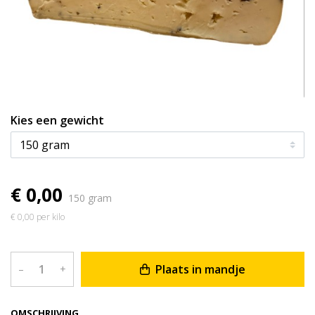
Kies een gewicht
€ 0,00
150 gram
€ 0,00 per kilo
Plaats in mandje
–
+
OMSCHRIJVING